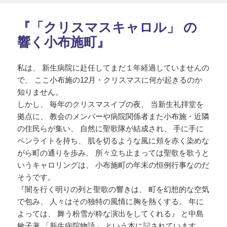
日:
『「クリスマスキャロル」 の
響く小布施町』
私は、 新生病院に赴任してまだ１年経過していませんの
で、 ここ小布施の12月・クリスマスに何が起きるのか
知りません。
しかし、 毎年のクリスマスイブの夜、 当新生礼拝堂を
拠点に、 教会のメンバーや病院関係者また小布施・近隣
の住民らが集い、 自然に聖歌隊が結成され、 手に手に
ペンライトを持ち、 肌を切るような風に頬を赤く染めな
がら町の通りを歩み、 所々立ち止まっては聖歌を歌うと
いうキャロリングは、 小布施町の年末の恒例行事なのだ
そうです。
『闇を行く明りの列と聖歌の響きは、 町を幻想的な空気
で包み、 人々はその独特の風情に胸を熱くする。 年に
よっては、 舞う粉雪が粋な演出をしてくれる』 と中島
敏子著 「新生病院物語」 という本に記されています