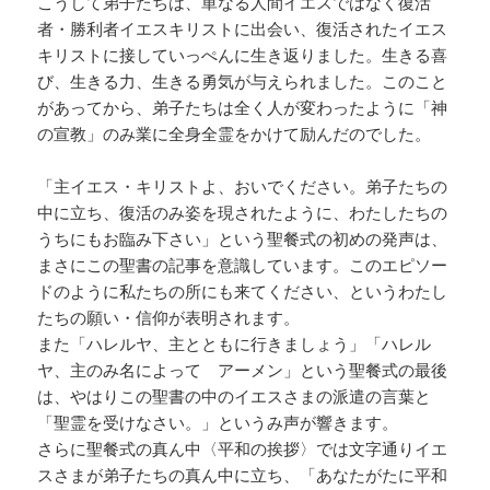
こうして弟子たちは、単なる人間イエスではなく復活
者・勝利者イエスキリストに出会い、復活されたイエス
キリストに接していっぺんに生き返りました。生きる喜
び、生きる力、生きる勇気が与えられました。このこと
があってから、弟子たちは全く人が変わったように「神
の宣教」のみ業に全身全霊をかけて励んだのでした。
「主イエス・キリストよ、おいでください。弟子たちの
中に立ち、復活のみ姿を現されたように、わたしたちの
うちにもお臨み下さい」という聖餐式の初めの発声は、
まさにこの聖書の記事を意識しています。このエピソー
ドのように私たちの所にも来てください、というわたし
たちの願い・信仰が表明されます。
また「ハレルヤ、主とともに行きましょう」「ハレル
ヤ、主のみ名によって アーメン」という聖餐式の最後
は、やはりこの聖書の中のイエスさまの派遣の言葉と
「聖霊を受けなさい。」というみ声が響きます。
さらに聖餐式の真ん中〈平和の挨拶〉では文字通りイエ
スさまが弟子たちの真ん中に立ち、「あなたがたに平和