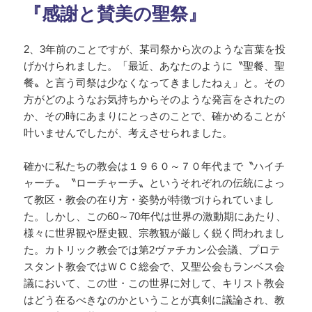
『感謝と賛美の聖祭』
2、3年前のことですが、某司祭から次のような言葉を投
げかけられました。「最近、あなたのように〝聖餐、聖
餐〟と言う司祭は少なくなってきましたねぇ」と。その
方がどのようなお気持ちからそのような発言をされたの
か、その時にあまりにとっさのことで、確かめることが
叶いませんでしたが、考えさせられました。
確かに私たちの教会は１９６０～７０年代まで〝ハイチ
ャーチ〟〝ローチャーチ〟というそれぞれの伝統によっ
て教区・教会の在り方・姿勢が特徴づけられていまし
た。しかし、この60～70年代は世界の激動期にあたり、
様々に世界観や歴史観、宗教観が厳しく鋭く問われまし
た。カトリック教会では第2ヴァチカン公会議、プロテ
スタント教会ではＷＣＣ総会で、又聖公会もランベス会
議において、この世・この世界に対して、キリスト教会
はどう在るべきなのかということが真剣に議論され、教