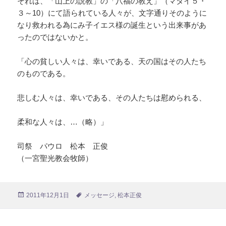
それは、「山上の説教」の「八福の教え」（マタイ５・
３～10）にて語られている人々が、文字通りそのように
なり救われる為にみ子イエス様の誕生という出来事があ
ったのではないかと。
「心の貧しい人々は、幸いである、天の国はその人たち
のものである。
悲しむ人々は、幸いである、その人たちは慰められる、
柔和な人々は、…（略）」
司祭 パウロ 松本 正俊
（一宮聖光教会牧師）
投
2011年12月1日
タ
メッセージ
,
松本正俊
稿
グ
日: