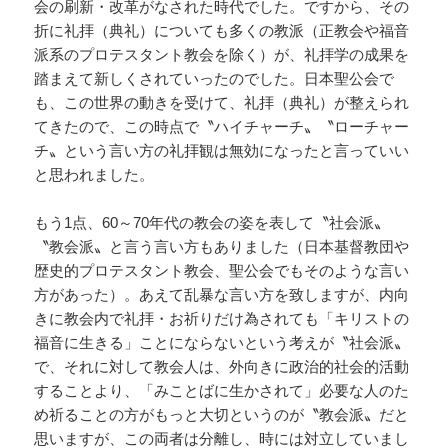
会の刷新・改革がなされた時代でした。ですから、その
折に礼拝（典礼）についても多くの教派（正教会や福音
派系のプロテスタント教会を除く）が、礼拝学の成果を
踏まえて新しくされていったのでした。日本聖公会で
も、この世界の動きを受けて、礼拝（典礼）が整えられ
てきたので、この時点で〝ハイチャーチ〟〝ローチャー
チ〟という言い方の礼拝観は無効になったと言っていい
と思われました。
もう1点、60～70年代の教会の姿を表して〝社会派〟
〝教会派〟と言う言い方もありました（日本基督教団や
歴史的プロテスタント教会、聖公会でもそのような言い
方があった）。あえて乱暴な言い方を致しますが、内向
きに教会内で礼拝・お祈りだけ為されても「キリストの
福音に生きる」ことにならないという考えが〝社会派〟
で、それに対して教会人は、外向きに政治的社会的活動
することより、「みことばに生かされて」必要な人のた
め祈ることの方がもっと大切というのが〝教会派〟だと
思いますが、この両者は分離し、時には対立していまし