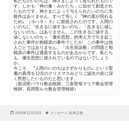
私たちのいのちは、神さまによって造られたもので
す。しかも「神の像・みかたち」に似せて創造され
たものです。神さまによって与えられたいのちに失
敗作はありません。すべて等しく〝神の業が現れる
ため〟（ヨハ９・３）に創造されたのです。人間の
いのちに「生きるに値するいのち」「生きるに値し
ないいのち」はありません。この生きるに値する、
値しないいのち＝「優生思想」的考え方で引き起こ
された事件が相模原の事件でしたが、この事件は他
人ごとではありません。「出生前診断」の問題と相
模原の事件は通底するものがあるからです。私たち
も、優生思想に侵されているのではないでしょう
か。

今こそ、〝人間のいのちはさずかりもの〟という聖
書の真理を12月のクリスマスみどりご誕生の折に深
く黙想したいものだと思います。

（新潟聖パウロ教会牧師、三条聖母マリア教会管理
牧師、長岡聖ルカ教会管理牧師）
投
2016年12月23日
タ
メッセージ
,
松本正俊
稿
グ
日: