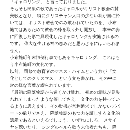
「キャロリング」 と言っておりました。
そもそも民衆の歌であったキャロルがキリスト教会の賛
美歌となり、 特にクリスチャン人口の少ない我が国に於
いては、 キリスト教会でのみ歌われていたのを、 小布
施ではあらためて教会の枠を取り外し開放し、 本来の姿
に回復した形で具現化したキャロリングが実施されるの
です。 偉大な生ける神の恵みだと思わざるにはいられま
せん。
小布施町年末恒例行事でもあるキャロリング、 これはも
う小布施町の文化です。
以前、 司祭で教育者のケネス・ハイムという方が 「文
化としてのクリスマス」 という文を書かれ、 その中に
次の様な言葉が綴られています。
『最初の降誕物語から遠くかけ離れ、 初めの意味が見失
われてしまったような催しでさえ、 文化の力を持ってい
るように思えます。 その動機が営利追求でしかないデパ
ートの飾りでさえ、 降誕物語のもつ力を証しする文化的
遺産であるといえるでしょう。 いずれにしろ、 メサイ
ヤを聴いたり、 ジングルベルを歌う未信者たちも、 降