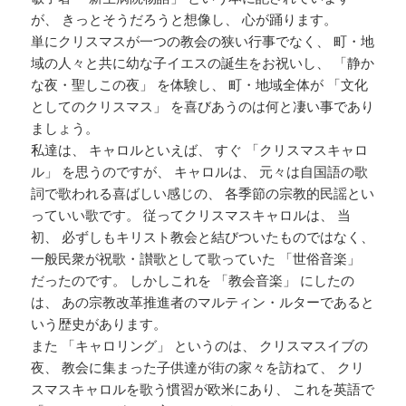
が、 きっとそうだろうと想像し、 心が踊ります。
単にクリスマスが一つの教会の狭い行事でなく、 町・地
域の人々と共に幼な子イエスの誕生をお祝いし、 「静か
な夜・聖しこの夜」 を体験し、 町・地域全体が 「文化
としてのクリスマス」 を喜びあうのは何と凄い事であり
ましょう。
私達は、 キャロルといえば、 すぐ 「クリスマスキャロ
ル」 を思うのですが、 キャロルは、 元々は自国語の歌
詞で歌われる喜ばしい感じの、 各季節の宗教的民謡とい
っていい歌です。 従ってクリスマスキャロルは、 当
初、 必ずしもキリスト教会と結びついたものではなく、
一般民衆が祝歌・讃歌として歌っていた 「世俗音楽」
だったのです。 しかしこれを 「教会音楽」 にしたの
は、 あの宗教改革推進者のマルティン・ルターであると
いう歴史があります。
また 「キャロリング」 というのは、 クリスマスイブの
夜、 教会に集まった子供達が街の家々を訪ねて、 クリ
スマスキャロルを歌う慣習が欧米にあり、 これを英語で