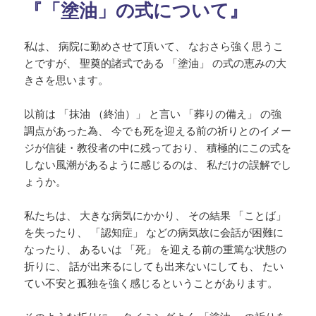
『「塗油」の式について』
私は、 病院に勤めさせて頂いて、 なおさら強く思うこ
とですが、 聖奠的諸式である 「塗油」 の式の恵みの大
きさを思います。
以前は 「抹油 （終油）」 と言い 「葬りの備え」 の強
調点があった為、 今でも死を迎える前の祈りとのイメー
ジが信徒・教役者の中に残っており、 積極的にこの式を
しない風潮があるように感じるのは、 私だけの誤解でし
ょうか。
私たちは、 大きな病気にかかり、 その結果 「ことば」
を失ったり、 「認知症」 などの病気故に会話が困難に
なったり、 あるいは 「死」 を迎える前の重篤な状態の
折りに、 話が出来るにしても出来ないにしても、 たい
てい不安と孤独を強く感じるということがあります。