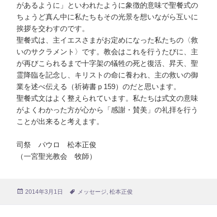
があるように」といわれたように象徴的意味で聖餐式の
ちょうど真ん中に私たちもその光景を想いながら互いに
挨拶を交わすのです。
聖餐式は、主イエスさまがお定めになった私たちの〈救
いのサクラメント〉です。教会はこれを行うたびに、主
が再びこられるまで十字架の犠牲の死と復活、昇天、聖
霊降臨を記念し、キリストの命に養われ、主の救いの御
業を述べ伝える（祈祷書ｐ159）のだと思います。
聖餐式文はよく整えられています。私たちは式文の意味
がよくわかった方が心から「感謝・賛美」の礼拝を行う
ことが出来ると考えます。
司祭 パウロ 松本正俊
（一宮聖光教会 牧師）
投
2014年3月1日
タ
メッセージ
,
松本正俊
稿
グ
日: