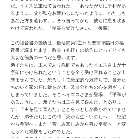
だ。イエスは重ねて言われた。「あなたがたに平和があ
るように。父が私をお遣わしになったように、わたしも
あなた方を遣わす。」そう言ってから、彼らに息を吹き
かけて言われた。「聖霊を受けなさい。（後略）」
この福音書の箇所は、復活節第2主日と聖霊降臨日の福
音書で読まれます。教会（礼拝）の信仰にとってとても
大切な箇所の一つだと思います。
弟子たちは、主人であり教師でもあったイエスさまが十
字架にかけられたということを全く受け容れることが出
来ませんでした。恐ろしくて絶望的な気持ちで、自分た
ちのいる家の戸に鍵をかけ、又自分たちの心を閉ざして
しまっていました。そこへイエスさまが登場、「平和が
あるように」。弟子たちは主を見て喜んだ、とありま
す。「主を見て喜んだ」とさらっとしか書かれていませ
んが、弟子たちはこの時「死から生・いのちへ」「絶望
から希望へ」また「苦しみ悲しみから喜び平和へ」と変
えられた経験をしたのでした。