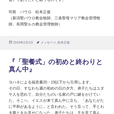
司祭 パウロ 松本正俊
（新潟聖パウロ教会牧師、三条聖母マリア教会管理牧
師、長岡聖ルカ教会管理牧師）
投
2016年2月1日
タ
メッセージ
,
松本正俊
稿
グ
日:
『「聖餐式」の初めと終わりと
真ん中』
ヨハネによる福音書20・19以下から引用します。
その日、すなわち週の初めの日の夕方、弟子たちはユダ
ヤ人を恐れて、自分たちのいる家の戸に鍵をかけてい
た。そこへ、イエスが来て真ん中に立ち、「あなたがた
に平和があるように」と言われた。そう言って、手とわ
き腹とをお見せになった。弟子たちは、主を見て喜ん