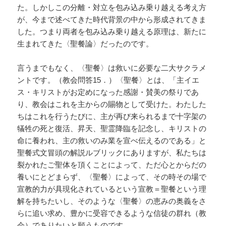
た。しかしこの分離・対立を包み込み乗り越える考え方
が、今まで述べてきた時代背景の中から形成されてきま
した。つまり両者を包み込み乗り越える原理は、新たに
生まれてきた〈聖餐論〉だったのです。
言うまでもなく、〈聖餐〉は救いに必要な二大サクラメ
ントです。（教会問答15．）〈聖餐〉とは、「主イエ
ス・キリストがお定めになった感謝・賛美の祭りであ
り、教会はこれを主からの賜物として受けた。わたした
ちはこれを行うたびに、主が再び来られるまで十字架の
犠牲の死と復活、昇天、聖霊降臨を記念し、キリストの
命に養われ、主の救いのみ業を宣べ伝えるのである」と
聖餐式文冒頭の解説ルブリックにありますが、私たちは
裂かれたご聖体を頂くことによって、ただ心とからだの
養いにとどまらず、〈聖餐〉によって、その時その場で
宣教的力が具現化されているという宣教＝聖餐という理
解を持ちたいし、そのような〈聖餐〉の恵みの奥義をさ
らに追い求め、豊かに受容できるような信徒の群れ（教
会）でありたいと願うものです。