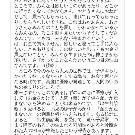
然と神さまにありがとうとお礼を言うんですね。

ところで、みんなは欲しいものがあったり、どこか
に行きたくなっておかあさん、おとうさんにおねだ
りして、買ってもらったり、連れて行ってもらった
りしたらうれしいですね。これはおかあさん、おと
うさんがみんなのことを愛し、かわいがっているか
らみんなのよろこぶ顔を見たいからそうしてくださ
るんです。でもね、みんなが生まれるということ
は、お金で買えません。欲しいと思っても手に入ら
ないこともあります。この欲しいと思ってもお金で
買えないことが、みんなが生まれたのは神さまから
頂いた、さずかったことなんだという二つ目の理由
なんですよ。（後略）」

　ところで今の私たち大人の世界では、子供を欲し
かったり欲しくなかったりする場合、お金で何とか
なる時代です。高度に医療が発達して、人間のいの
ちの始まりのところで、

本来さずかりものであるはずのいのちに医療が介入
して（お金をかけて）人間（親）が子供を産むか産
まないかを決めることが出来るのです。「出生前診
断」を受けると、胎児の様子がわかり、「産むか産
まないか」の判断材料が与えられます。ある統計に
よると、「出生前診断」を受けて、遺伝子異常、つ
まり障害のある子の生まれる可能性があると診断さ
れた人の94％が中絶したという報告があります。
