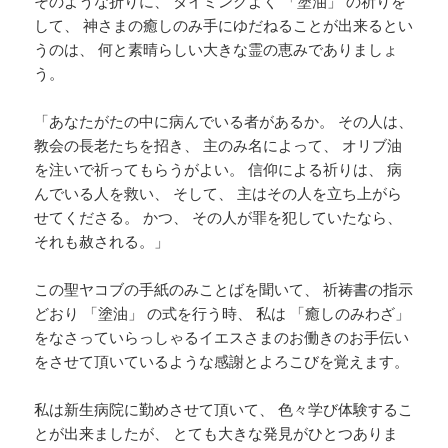
そのような折りに、 タイミングよく 「塗油」 の祈りを
して、 神さまの癒しのみ手にゆだねることが出来るとい
うのは、 何と素晴らしい大きな霊の恵みでありましょ
う。
「あなたがたの中に病んでいる者があるか。 その人は、
教会の長老たちを招き、 主のみ名によって、 オリブ油
を注いで祈ってもらうがよい。 信仰による祈りは、 病
んでいる人を救い、 そして、 主はその人を立ち上がら
せてくださる。 かつ、 その人が罪を犯していたなら、
それも赦される。」
この聖ヤコブの手紙のみことばを聞いて、 祈祷書の指示
どおり 「塗油」 の式を行う時、 私は 「癒しのみわざ」
をなさっていらっしゃるイエスさまのお働きのお手伝い
をさせて頂いているような感謝とよろこびを覚えます。
私は新生病院に勤めさせて頂いて、 色々学び体験するこ
とが出来ましたが、 とても大きな発見がひとつありま