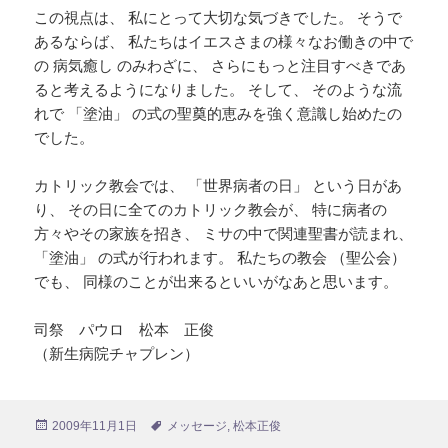
この視点は、 私にとって大切な気づきでした。 そうで
あるならば、 私たちはイエスさまの様々なお働きの中で
の 病気癒し のみわざに、 さらにもっと注目すべきであ
ると考えるようになりました。 そして、 そのような流
れで 「塗油」 の式の聖奠的恵みを強く意識し始めたの
でした。
カトリック教会では、 「世界病者の日」 という日があ
り、 その日に全てのカトリック教会が、 特に病者の
方々やその家族を招き、 ミサの中で関連聖書が読まれ、
「塗油」 の式が行われます。 私たちの教会 （聖公会）
でも、 同様のことが出来るといいがなあと思います。
司祭 パウロ 松本 正俊
（新生病院チャプレン）
投
2009年11月1日
タ
メッセージ
,
松本正俊
稿
グ