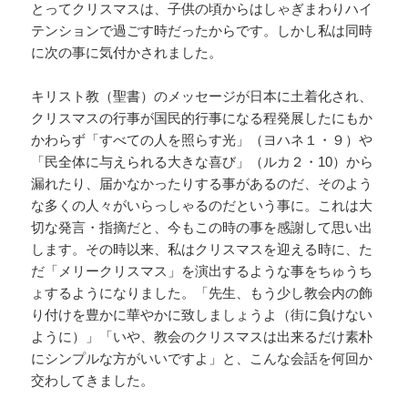
とってクリスマスは、子供の頃からはしゃぎまわりハイ
テンションで過ごす時だったからです。しかし私は同時
に次の事に気付かされました。
キリスト教（聖書）のメッセージが日本に土着化され、
クリスマスの行事が国民的行事になる程発展したにもか
かわらず「すべての人を照らす光」（ヨハネ１・９）や
「民全体に与えられる大きな喜び」（ルカ２・10）から
漏れたり、届かなかったりする事があるのだ、そのよう
な多くの人々がいらっしゃるのだという事に。これは大
切な発言・指摘だと、今もこの時の事を感謝して思い出
します。その時以来、私はクリスマスを迎える時に、た
だ「メリークリスマス」を演出するような事をちゅうち
ょするようになりました。「先生、もう少し教会内の飾
り付けを豊かに華やかに致しましょうよ（街に負けない
ように）」「いや、教会のクリスマスは出来るだけ素朴
にシンプルな方がいいですよ」と、こんな会話を何回か
交わしてきました。