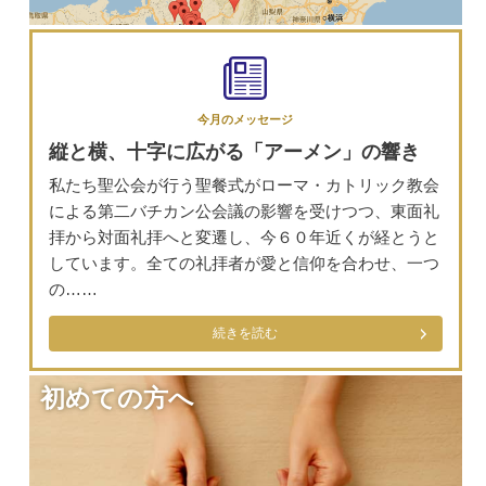
今月のメッセージ
縦と横、十字に広がる「アーメン」の響き
私たち聖公会が行う聖餐式がローマ・カトリック教会
による第二バチカン公会議の影響を受けつつ、東面礼
拝から対面礼拝へと変遷し、今６０年近くが経とうと
しています。全ての礼拝者が愛と信仰を合わせ、一つ
の……
続きを読む
初めての方へ