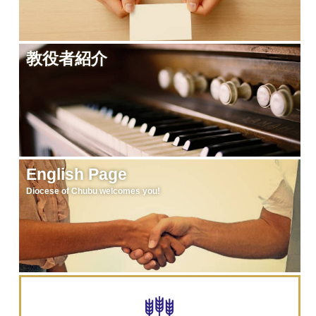
教役者紹介
English Page
Diocese of Chubu welcomes you!