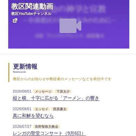
教区関連動画
教区YouTubeチャンネル
更新情報
Recentry posts
教区からのお知らせや教役者のメッセージなどを発信中です
2026/08/01
メッセージ
下原太介
縦と横、十字に広がる「アーメン」の響き
2026/08/01
エッセイ
西原廉太
真に和解を望むなら
2026/07/27
長野聖救主教会
レンガの聖堂コンサート（9月6日）