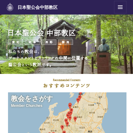
日本聖公会
中部教区
メニュ
ーとウ
ィジェ
日本聖公会 中部教区
ット
愛知
岐阜
長野
新潟
私たちの教会は、
プロテスタントとカトリックの中間に位置する
聖公会という教派です。
Recommended Contents
おすすめコンテンツ
教会をさがす
Member Churches