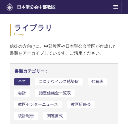
日本聖公会
中部教区
メニュ
ーとウ
ィジェ
ライブラリ
ット
Library
信徒の方向けに、中部教区や日本聖公会管区が作成した
書類をアーカイブしています。ご活用ください。
書類カテゴリー：
全て
コロナウイルス感染症
代祷表
会計
指定信施金一覧表
教区センターニュース
教区研修会
統計報告
関連書式