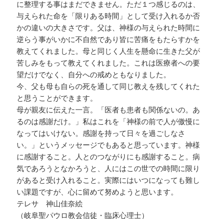
に整理する事はまだできません。ただ１つ感じるのは、
与えられた命を「限りある時間」として受け入れるか否
かの違いの大きさです。父は、神様の与えられた時間に
逆らう事がいかに不自然であり皆に苦痛をもたらすかを
教えてくれました。母と同じく人生を懸命に生きた父が
苦しみをもって教えてくれました。これは医療者への要
望だけでなく、自分への戒めともなりました。
今、父も母も自らの死を通して同じ教えを残してくれた
と思うことができます。
母が親友に伝えた一言。「医者も患者も関係ないの。あ
るのは感謝だけ。」私はこれを「神様の前で人が傲慢に
なってはいけない。感謝を持って日々を過ごしなさ
い。」というメッセージでもあると思っています。神様
に感謝すること。人とのつながりにも感謝すること。病
気であろうとなかろうと、人にはこの世での時間に限り
があると受け入れること。実際にはいつになっても難し
い課題ですが、心に留めて努めようと思います。
テレサ 神山佳奈絵
（岐阜聖パウロ教会信徒・臨床心理士）