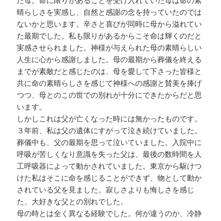
た母。命に限りがあることを受け入れていた母は命の素
晴らしさを実感し、自然と感謝の念を持っていたのでは
ないかと思います。辛さと喜びが同時に母から溢れてい
た最期でした。私も限りがあるからこそ命は輝くのだと
実感させられました。神様が与えられた母の素晴らしい
人生に心から感謝しました。母の最期から葬儀を終える
までが素敵だと感じたのは、母を愛して下さった皆様と
共に命の素晴らしさを感じて神様への感謝と賛美を捧げ
つつ、母とのこの世での別れが十分にできたからだと思
います。
しかしこれは父が亡くなった時には無かったものです。
３年前、私は父の遺体にすがって泣き続けていました。
葬儀中も、父の最期を思って泣いていました。入院中に
呼吸が苦しくなり意識を失った父は、最後の数時間を人
工呼吸器によって動かされていました。東京から駆けつ
けた私はそこに命を感じることができず、物として動か
されている父を見ました。寂しさよりも悔しさを感じ
た、大好きな父との別れでした。
母の時とは全く異なる経験でした。何が違うのか、冷静