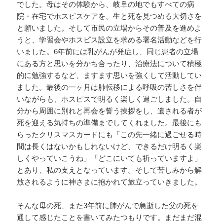
でした。母はその体験から、岐阜の地でもすべての病
院・在宅でホスピスケアを、生と死を見つめる大切さを
と願いました。そして市民の立場からその普及を進めよ
うと、学習会やホスピス設立を求める署名活動などを行
いました。6年前には乳がんが発症し、同じ患者の立場
にある方と思いを分かち合ったり、治療法について積極
的に勉強するなど、ますます思いを強くして活動してい
ました。最後の一ヶ月は肺転移による呼吸の苦しさを伴
いながらも、ホスピスで明るく楽しく過ごしました。自
分から周囲に別れと再会を誓う挨拶をし、遺される者が
死を迎える気持ちの準備までしてくれました。最後にも
らったクリスマスカードにも「この先一緒に過ごせる時
間は長くはないかもしれないけど、できるだけ明るく楽
しくやっていこうね」「どこにいても祈っていますよ」
とあり、私の支えとなっています。そして苦しみから解
放されるように神さまに抱かれて旅立っていきました。
そんな母の死、また3年前に肺がんで急逝した父の死を
通して感じたことを書いてみたつもりです。まだまだ混