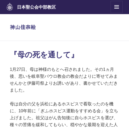
日本聖公会
中部教区
メニュ
ーとウ
ィジェ
神山佳奈絵
ット
『母の死を通して』
1月27日、母は神様のもとへ召されました。その1ヵ月
後、思いを岐阜聖パウロ教会の教会だよりに寄せてみま
せんかと伊藤司祭よりお誘いがあり、書かせていただき
ました。
母は自分の父を浜松にあるホスピスで看取ったのを機
に、10年前に「ぎふホスピス運動をすすめる会」を立ち
上げました。祖父はがん告知後に自らホスピスを選び、
種々の苦痛を緩和してもらい、穏やかな最期を迎えた人