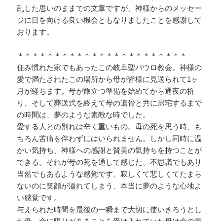
乱した思いのままでの文章ですが、神様からのメッセー
ジに目を向ける良い機会ともなりましたことを感謝して
おります。
＊＊＊＊＊＊＊＊＊＊＊＊＊＊＊＊＊＊＊＊＊＊＊
住み慣れた家でもあったこの岐阜聖パウロ教会。神様の
愛で満たされたこの場所から母が皆様に見送られて1ヶ
月が経ちます。母が旅立つ準備を始めてから通夜の祈
り、そして葬送式を終えて母の遺骨と共に帰宅するまで
の時間は、夢のような素敵な時でした。
愛する人との別れは辛く重いもの。母の死を思う時、も
ちろん苦痛を伴わずにはいられません。しかし同時に温
かい気持ち、神様への感謝と賛美の気持ちを持つことが
できる。それが母の死を通して感じた、不思議でもあり
当然でもあるような感覚です。寂しくて悲しくてたまら
ないのに笑顔が溢れてしまう、本当に夢のような心地よ
い感覚です。
与えられた時間を最後の一瞬まで大切に使いきろうとし