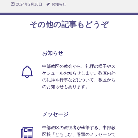
投
2024年2月16日
タ
お知らせ
稿
グ
日:
その他の記事もどうぞ
お知らせ
中部教区の教会から、礼拝の様子やス
ケジュールお知らせします。教区内外
の礼拝や行事などについて、教区から
のお知らせもあります。
メッセージ
中部教区の教役者が執筆する、中部教
区報「ともしび」巻頭のメッセージで