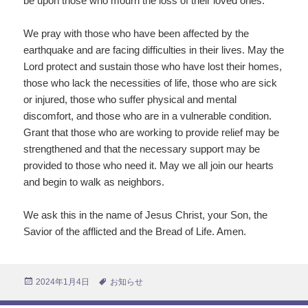
be upon those who mourn the loss of their loved ones.
We pray with those who have been affected by the
earthquake and are facing difficulties in their lives. May the
Lord protect and sustain those who have lost their homes,
those who lack the necessities of life, those who are sick
or injured, those who suffer physical and mental
discomfort, and those who are in a vulnerable condition.
Grant that those who are working to provide relief may be
strengthened and that the necessary support may be
provided to those who need it. May we all join our hearts
and begin to walk as neighbors.
We ask this in the name of Jesus Christ, your Son, the
Savior of the afflicted and the Bread of Life. Amen.
投
2024年1月4日
タ
お知らせ
稿
グ
日: