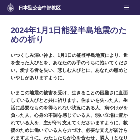
日本聖公会
中部教区
メニュ
ーとウ
ィジェ
2024年1月1日能登半島地震のた
ット
めの祈り
いつくしみ深い神よ、1月1日の能登半島地震により、世
を去った人びとを、あなたのみ手のうちに抱いてくださ
い。愛する者を失い、悲しむ人びとに、あなたの慰めと
いやしがありますように。
いまこの地震の被害を受け、生きることの困難さに直面
している人びとと共に祈ります。住まいを失った人、生
活に必要なものを得られない状況にある人、病やけがを
負った人、心身の不調を感じている人、弱い立場に置か
れている人を、主が守り支えてくださいますように。救
援のために働いている人を力づけ、必要な支えが届けら
れますように。わたしたちが心を合わせ、隣人（となり