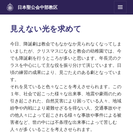
日本聖公会
中部教区
メニュ
ーとウ
ィジェ
見えない光を求めて
ット
今日、降誕劇は教会でもなかなか見られなくなってしま
いましたが、クリスマスになると教会の幼稚園では、今
でも降誕劇を行うところが多いと思います。年長児のク
ラスを中心にして主な役を振り分けて演じています。日
頃の練習の成果により、見ごたえのある劇となっていま
す。
それを見ていると色々なことを考えさせられます。この
１年、社会で起こった様々な出来事、地震や豪雨のため
引き起こされた、自然災害により困っている人々、地域
紛争や内戦により避難せざるを得ない人、交通事故やそ
の他人々によって起こされる様々な事故や事件による被
害者など、世の中には不条理な出来事によって苦しむ
人々が多くいることを考えさせられます。