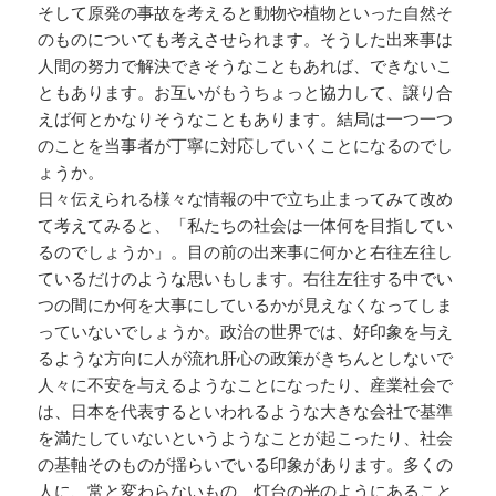
そして原発の事故を考えると動物や植物といった自然そ
のものについても考えさせられます。そうした出来事は
人間の努力で解決できそうなこともあれば、できないこ
ともあります。お互いがもうちょっと協力して、譲り合
えば何とかなりそうなこともあります。結局は一つ一つ
のことを当事者が丁寧に対応していくことになるのでし
ょうか。
日々伝えられる様々な情報の中で立ち止まってみて改め
て考えてみると、「私たちの社会は一体何を目指してい
るのでしょうか」。目の前の出来事に何かと右往左往し
ているだけのような思いもします。右往左往する中でい
つの間にか何を大事にしているかが見えなくなってしま
っていないでしょうか。政治の世界では、好印象を与え
るような方向に人が流れ肝心の政策がきちんとしないで
人々に不安を与えるようなことになったり、産業社会で
は、日本を代表するといわれるような大きな会社で基準
を満たしていないというようなことが起こったり、社会
の基軸そのものが揺らいでいる印象があります。多くの
人に、常と変わらないもの、灯台の光のようにあること