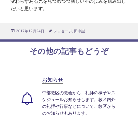
変わらずある光を見つめつつ新しい年の歩みを踏み出し
たいと思います。
投
2017年12月24日
タ
メッセージ
,
田中誠
稿
グ
日:
その他の記事もどうぞ
お知らせ
中部教区の教会から、礼拝の様子やス
ケジュールお知らせします。教区内外
の礼拝や行事などについて、教区から
のお知らせもあります。