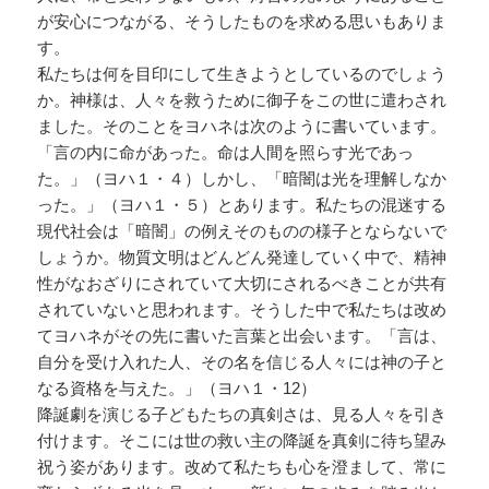
が安心につながる、そうしたものを求める思いもありま
す。
私たちは何を目印にして生きようとしているのでしょう
か。神様は、人々を救うために御子をこの世に遣わされ
ました。そのことをヨハネは次のように書いています。
「言の内に命があった。命は人間を照らす光であっ
た。」（ヨハ１・４）しかし、「暗闇は光を理解しなか
った。」（ヨハ１・５）とあります。私たちの混迷する
現代社会は「暗闇」の例えそのものの様子とならないで
しょうか。物質文明はどんどん発達していく中で、精神
性がなおざりにされていて大切にされるべきことが共有
されていないと思われます。そうした中で私たちは改め
てヨハネがその先に書いた言葉と出会います。「言は、
自分を受け入れた人、その名を信じる人々には神の子と
なる資格を与えた。」（ヨハ１・12）
降誕劇を演じる子どもたちの真剣さは、見る人々を引き
付けます。そこには世の救い主の降誕を真剣に待ち望み
祝う姿があります。改めて私たちも心を澄まして、常に