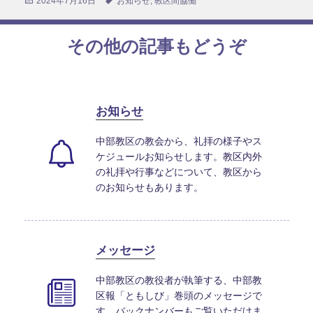
投
2024年7月16日
タ
お知らせ
,
教区間協働
稿
グ
日:
その他の記事もどうぞ
お知らせ
中部教区の教会から、礼拝の様子やス
ケジュールお知らせします。教区内外
の礼拝や行事などについて、教区から
のお知らせもあります。
メッセージ
中部教区の教役者が執筆する、中部教
区報「ともしび」巻頭のメッセージで
す。バックナンバーもご覧いただけま