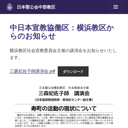
日本聖公会
中部教区
メニュ
ーとウ
ィジェ
中日本宣教協働区：横浜教区か
ット
らのお知らせ
横浜教区社会宣教委員会主催の講演会をお知らせいたし
ます。
三森妃佐子師講演会.pdf
ダウンロード