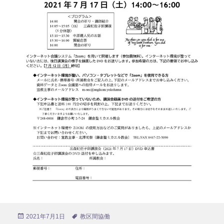
投
2021年7月1日
タ
教区間協働