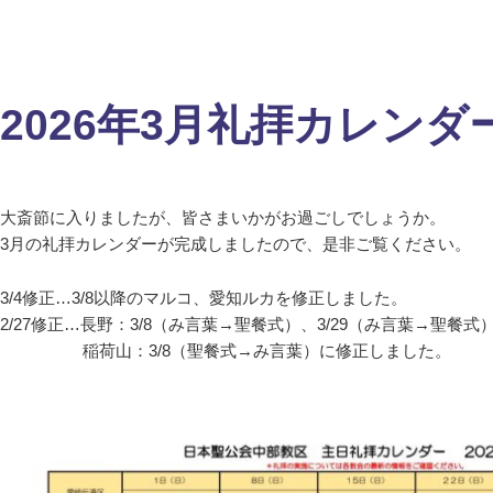
2026年3月礼拝カレンダ
大斎節に入りましたが、皆さまいかがお過ごしでしょうか。
3月の礼拝カレンダーが完成しましたので、是非ご覧ください。
3/4修正…3/8以降のマルコ、愛知ルカを修正しました。
2/27修正…長野：3/8（み言葉→聖餐式）、3/29（み言葉→聖餐
稲荷山：3/8（聖餐式→み言葉）に修正しました。