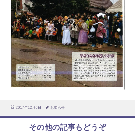
投
2017年12月6日
タ
お知らせ
稿
グ
日:
その他の記事もどうぞ