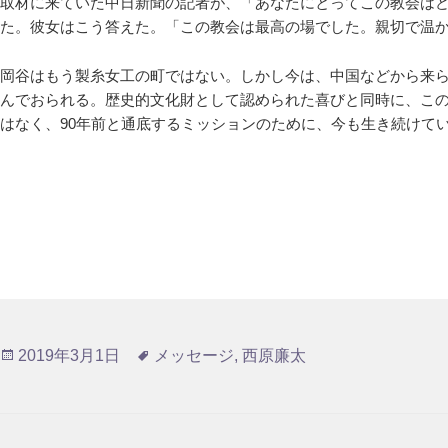
取材に来ていた中日新聞の記者が、「あなたにとってこの教会は
た。彼女はこう答えた。「この教会は最高の場でした。親切で温
岡谷はもう製糸女工の町ではない。しかし今は、中国などから来
んでおられる。歴史的文化財として認められた喜びと同時に、こ
はなく、90年前と通底するミッションのために、今も生き続けて
投
タ
2019年3月1日
メッセージ
,
西原廉太
稿
グ
日: