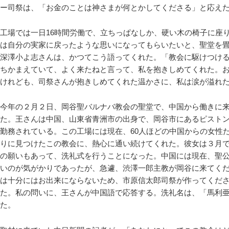
ー司祭は、「お金のことは神さまが何とかしてくださる」と応え
工場では一日16時間労働で、立ちっぱなしか、硬い木の椅子に座
は自分の実家に戻ったような思いになってもらいたいと、聖堂を
深澤小よ志さんは、かつてこう語ってくれた。「教会に駆けつけ
ちかまえていて、よく来たねと言って、私を抱きしめてくれた。
けれども、司祭さんが抱きしめてくれた温かさに、私は涙が溢れ
今年の２月２日、岡谷聖バルナバ教会の聖堂で、中国から働きに
た。王さんは中国、山東省青洲市の出身で、岡谷市にあるピストンリ
勤務されている。この工場には現在、60人ほどの中国からの女性
りに見つけたこの教会に、熱心に通い続けてくれた。彼女は３月
の願いもあって、洗礼式を行うことになった。中国には現在、聖
いのが気がかりであったが、急遽、渋澤一郎主教が岡谷に来てく
は十分にはお出来にならないため、市原信太郎司祭が作ってくだ
た。私の問いに、王さんが中国語で応答する。洗礼名は、「馬利
た。