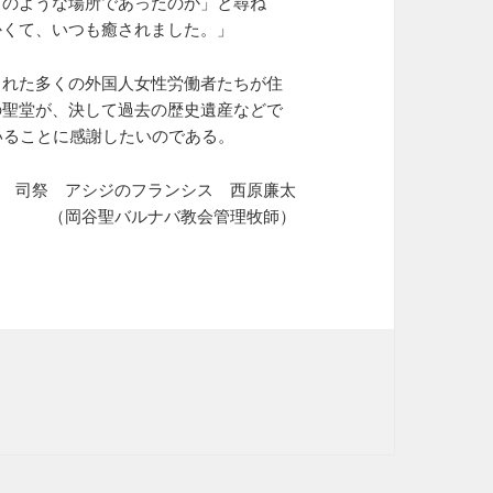
どのような場所であったのか」と尋ね
かくて、いつも癒されました。」
られた多くの外国人女性労働者たちが住
の聖堂が、決して過去の歴史遺産などで
いることに感謝したいのである。
司祭 アシジのフランシス 西原廉太
（岡谷聖バルナバ教会管理牧師）