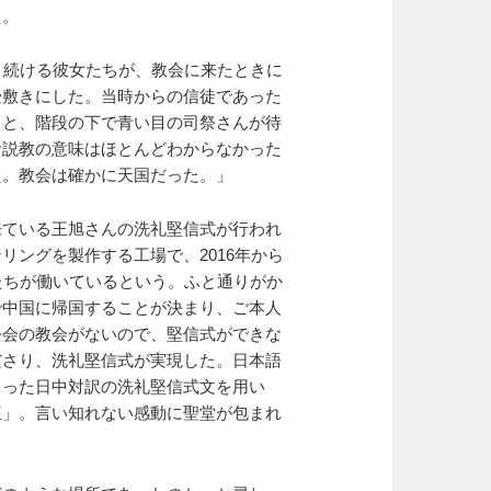
た。
り続ける彼女たちが、教会に来たときに
畳敷きにした。当時からの信徒であった
ると、階段の下で青い目の司祭さんが待
お説教の意味はほとんどわからなかった
た。教会は確かに天国だった。」
来ている王旭さんの洗礼堅信式が行われ
ングを製作する工場で、2016年から
たちが働いているという。ふと通りがか
で中国に帰国することが決まり、ご本人
公会の教会がないので、堅信式ができな
ださり、洗礼堅信式が実現した。日本語
さった日中対訳の洗礼堅信式文を用い
亜」。言い知れない感動に聖堂が包まれ