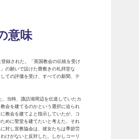
の意味
に登録された。「英国教会の伝統を受け
工」の願いで設けた畳敷きの礼拝堂な
としての評価を受け、すべての新聞、テ
された。当時、諏訪湖周辺を伝道していたカ
に教会を建てるのかという選択に迫られ
訪に教会を建てよと指示していたが、コ
のために聖堂を建てたいと考えた。それ
れに対し宣教協会は、彼女たちは季節労
るわけがないと反対した。しかしコーリ