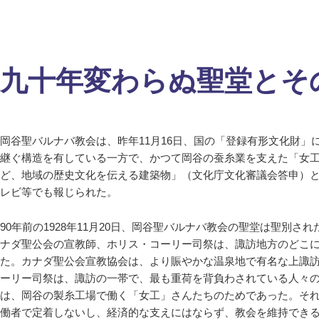
九十年変わらぬ聖堂とそ
岡谷聖バルナバ教会は、昨年11月16日、国の「登録有形文化財」
継ぐ構造を有している一方で、かつて岡谷の蚕糸業を支えた「女
ど、地域の歴史文化を伝える建築物」（文化庁文化審議会答申）
レビ等でも報じられた。
90年前の1928年11月20日、岡谷聖バルナバ教会の聖堂は聖別
ナダ聖公会の宣教師、ホリス・コーリー司祭は、諏訪地方のどこ
た。カナダ聖公会宣教協会は、より賑やかな温泉地で有名な上諏
ーリー司祭は、諏訪の一帯で、最も重荷を背負わされている人々
は、岡谷の製糸工場で働く「女工」さんたちのためであった。そ
働者で定着しないし、経済的な支えにはならず、教会を維持でき