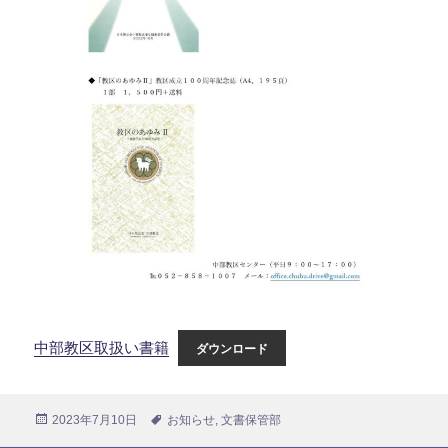
中部教区取扱い書籍
ダウンロード
投
2023年7月10日
タ
お知らせ
,
文書保管部
稿
グ