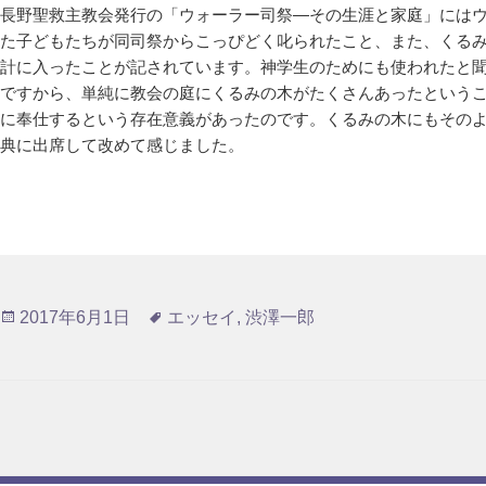
長野聖救主教会発行の「ウォーラー司祭―その生涯と家庭」には
た子どもたちが同司祭からこっぴどく叱られたこと、また、くる
計に入ったことが記されています。神学生のためにも使われたと
ですから、単純に教会の庭にくるみの木がたくさんあったという
に奉仕するという存在意義があったのです。くるみの木にもその
典に出席して改めて感じました。
投
タ
2017年6月1日
エッセイ
,
渋澤一郎
稿
グ
日: