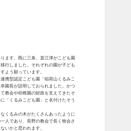
あります。既に三条、直江津がこども園
に移行しました。それぞれの園が子ども
ますよう願っています。
保連携型認定こども園「稲荷山くるみこ
延幸園長が説明しておられました。かつ
じて教会や幼稚園の財政を支えてきたそ
めに「くるみこども園」と名付けたそう
きなくるみの木がたくさんあったように
の一人であり、長野の教会で長く牧会さ
はないかと思われます。