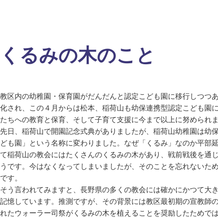
くるみの木のこと
教区内の幼稚園・保育園がだんだんと認定こども園に移行しつつ
化され、この４月からは松本、稲荷山も幼保連携型認定こども園
たちへの教育と保育、そして子育て支援に今まで以上に努められ
先日、稲荷山で開園記念式典がありましたが、稲荷山幼稚園は幼
ども園」という名称に変わりました。なぜ「くるみ」なのか平部
て稲荷山の教会にはたくさんのくるみの木があり、戦前戦後を通
うです。今はなくなってしまいましたが、そのことを忘れないた
です。
そう言われてみますと、長野県の多くの教会には確かにかつて大
記憶しています。推測ですが、その背景には教区最初期の宣教師
れたウォーラー司祭がくるみの木を植えることを奨励したためで